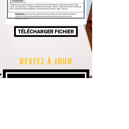
TÉLÉCHARGER FICHIER
RESTEZ À JOUR
Abonnez-vous
Tel:
06 48 07 88 59
/
06 62 11 76 86
Email:
kafaatebaytalatik@gmail.com